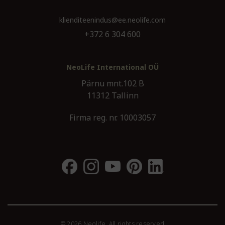
klienditeenindus@ee.neolife.com
+372 6 304 600
NeoLife International OÜ
Pärnu mnt.102 B
11312 Tallinn
Firma reg. nr. 10003057
© 2026 Neolife. All rights reserved