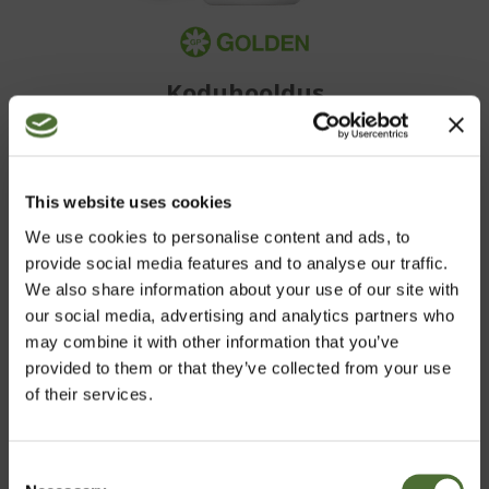
Koduhooldus
This website uses cookies
HAKKA KLIENDIKS
We use cookies to personalise content and ads, to
provide social media features and to analyse our traffic.
Osta mugavalt NeoLife kõrgekvaliteedilisi tooteid meie
We also share information about your use of our site with
veebipoest
our social media, advertising and analytics partners who
may combine it with other information that you’ve
provided to them or that they’ve collected from your use
NEOLIFE SHOP
of their services.
STARTUP VÕIMALUS
Consent