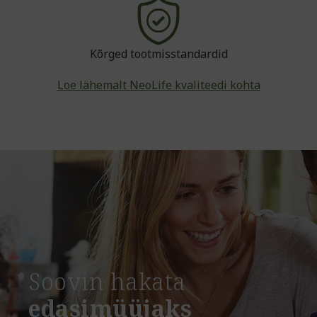
Kõrged tootmisstandardid
Loe lähemalt NeoLife kvaliteedi kohta
Soovin hakata
edasimüüjaks