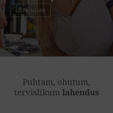
LIITU NÜÜD
Puhtam, ohutum,
tervislikum
lahendus