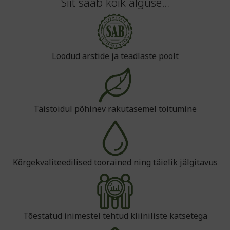
Siit saab kõik alguse…
Loodud arstide ja teadlaste poolt
Täistoidul põhinev rakutasemel toitumine
Kõrgekvaliteedilised toorained ning täielik jälgitavus
Tõestatud inimestel tehtud kliiniliste katsetega